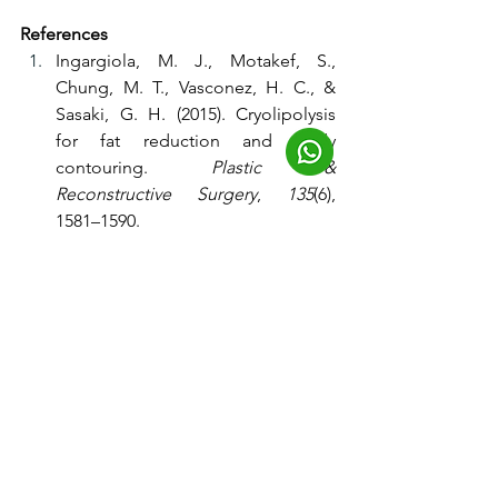
References 
Ingargiola, M. J., Motakef, S., 
Chung, M. T., Vasconez, H. C., & 
Sasaki, G. H. (2015). Cryolipolysis 
for fat reduction and body 
contouring. 
Plastic & 
Reconstructive Surgery
, 
135
(6), 
1581–1590. 
https://doi.org/10.1097/prs.0000000
000001236
Suh, D. H., Park, J. H., Jung, H. K., 
Lee, S. J., Kim, H. J., & Ryu, H. J. 
(2017). Cryolipolysis for submental 
fat reduction in Asians. 
Journal of 
Cosmetic and Laser Therapy
, 
20
(1), 
24–27. 
https://doi.org/10.1080/14764172.2
017.1368564